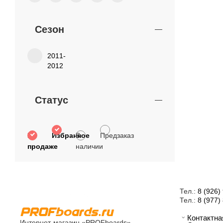
Сезон
2011-
2012
Статус
В
Избранное
В
Предзаказ
продаже
наличии
Тел.:
8 (926)
Тел.:
8 (977)
Контактн
Интернет-магазин «PROFboards»