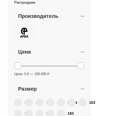
Распродажа
Производитель
Цена
Цена:
0 ₽
—
150.000 ₽
Размер
154
156
157
158
160W
162
163
165
166
174
178
183