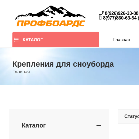
8(926)926-33-88
8(977)860-63-54
Главная
КАТАЛОГ
Крепления для сноуборда
Главная
Стату
Каталог