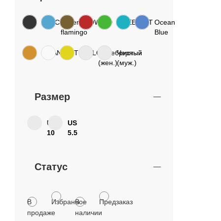
BLACK
bohemian
BROWN
RED
GREEN
MINT
Ocean
flamingo
Blue
ORANGE
WHITE
YELLOW
Серебристый
Черный
(жен.)
(муж.)
Размер
US
US
10
5.5
Статус
В
Избранное
В
Предзаказ
продаже
наличии