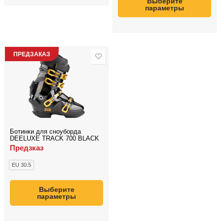
Выберите
параметры
ПРЕДЗАКАЗ
NGE
Ботинки для сноуборда
DEELUXE TRACK 700 BLACK
Предзказ
EU 30.5
Выберите
параметры