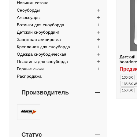
Новинки сезона
Сноуборды
Аксессуары
Ботинки для сноуборда
Детский сноубординг
Защитная экипировка
Крепления для сноуборда
Одежда сноубодическая
Детский 
Пластины для сноуборда
boarderc
Предзк
Горные лыжи
Распродажа
130 BX
135 BX W
150 BX
Производитель
Статус