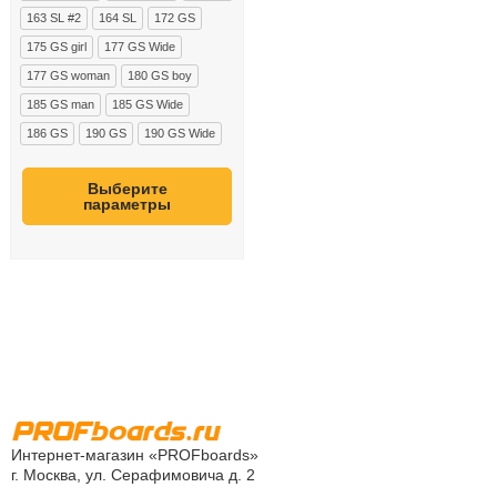
163 SL #2
164 SL
172 GS
175 GS girl
177 GS Wide
177 GS woman
180 GS boy
185 GS man
185 GS Wide
186 GS
190 GS
190 GS Wide
Выберите
параметры
Интернет-магазин «PROFboards»
г. Москва, ул. Серафимовича д. 2