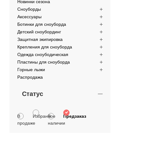
Новинки сезона
Сноуборды
Аксессуары
Ботинки для сноуборда
Детский сноубординг
Защитная экипировка
Крепления для сноуборда
Одежда сноубодическая
Пластины для сноуборда
Горные лыжи
Распродажа
Статус
В
Избранное
В
Предзаказ
продаже
наличии