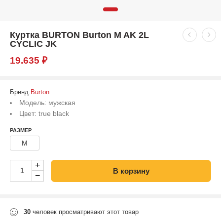
Куртка BURTON Burton M AK 2L
CYCLIC JK
19.635
₽
Бренд:
Burton
Модель: мужская
Цвет: true black
РАЗМЕР
M
+
В корзину
−
30
человек просматривают этот товар