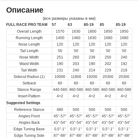
Описание
(все размеры указаны в мм)
FULL RACE PRO TEAM
57
63
80-19
85
85-19
Overall Length
1570
1630
1800
1850
1850
Running Length
1400
1460
1630
1680
1680
Nose Length
120
120
120
120
120
Tail Length
50
50
50
50
50
Nose Width
251
260
239
250
240
Waist Width
190
203
190
202
192
Tail Width
231
240
214
229
219
Sidecut Radius (1)
10000
11800
19200
20300
20300
Setback
60
60
60
60
60
Stance Range
440-560
460-580
460-580
460-580
460-580
Insert Pattern
4×2
4×2
4×2
4×2
4×2
Suggested Settings
Reference Stance
480
500
500
500
500
Angles Front
45°-57°
45°-57°
45°-57°
45°-57°
45°-57°
Angles Back
43°-54°
43°-54°
43°-54°
43°-54°
43°-54°
Edge Tuning Base
0,5°-1°
0,5°-1°
0,5°-1°
0,5°-1°
0,5°-1°
Edge Tuning Side
87°-88°
87°-88°
87°-88°
87°-88°
87°-88°