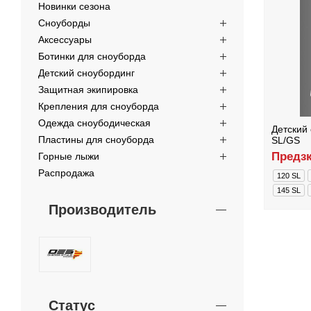
Новинки сезона
Сноуборды
Аксессуары
Ботинки для сноуборда
Детский сноубординг
Защитная экипировка
Крепления для сноуборда
Одежда сноубодическая
Детский 
Пластины для сноуборда
SL/GS
Предзк
Горные лыжи
Распродажа
120 SL
145 SL
Производитель
Статус