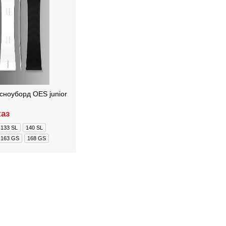
сноуборд OES junior
аз
133 SL
140 SL
163 GS
168 GS