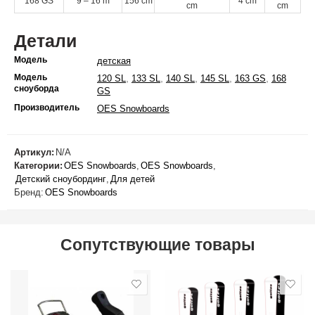
168
GS
9
–
16
m
156
cm
4
cm
cm
cm
Детали
Модель
детская
Модель
,
,
,
,
,
120 SL
133 SL
140 SL
145 SL
163 GS
168
сноуборда
GS
Производитель
OES Snowboards
Артикул:
N/A
Категории:
OES Snowboards
,
OES Snowboards
,
Детский сноубординг
,
Для детей
Бренд:
OES Snowboards
Сопутствующие товары