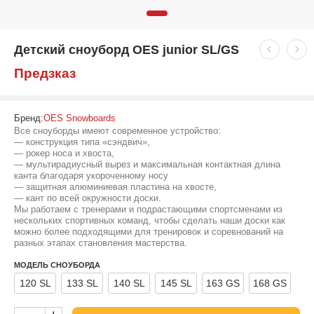
Детский сноуборд OES junior SL/GS
Предзказ
Бренд:
OES Snowboards
Все сноуборды имеют современное устройство:
— конструкция типа «сэндвич»,
— рокер носа и хвоста,
— мультирадиусный вырез и максимальная контактная длина
канта благодаря укороченному носу
— защитная алюминиевая пластина на хвосте,
— кант по всей окружности доски.
Мы работаем с тренерами и подрастающими спортсменами из
нескольких спортивных команд, чтобы сделать наши доски как
можно более подходящими для тренировок и соревнований на
разных этапах становления мастерства.
МОДЕЛЬ СНОУБОРДА
120 SL
133 SL
140 SL
145 SL
163 GS
168 GS