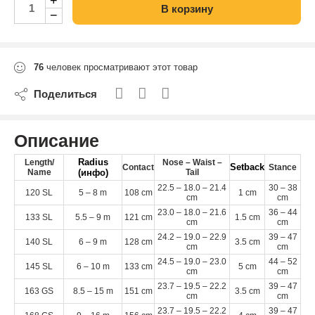
+
В корзину
−
76
человек просматривают этот товар
Поделиться
Описание
Radius
Length/​
Nose – Waist –
Setback
Contact
Stance
Name
(инфо)
Tail
22
.
5
–
18
.
0
–
21
.
4
30
–
38
120
SL
5
–
8
m
108
cm
1
cm
cm
cm
23
.
0
–
18
.
0
–
21
.
6
36
–
44
133
SL
5
.
5
–
9
m
121
cm
1
.
5
cm
cm
cm
24
.
2
–
19
.
0
–
22
.
9
39
–
47
140
SL
6
–
9
m
128
cm
3
.
5
cm
cm
cm
24
.
5
–
19
.
0
–
23
.
0
44
–
52
145
SL
6
–
10
m
133
cm
5
cm
cm
cm
23
.
7
–
19
.
5
–
22
.
2
39
–
47
163
GS
8
.
5
–
15
m
151
cm
3
.
5
cm
cm
cm
23
.
7
–
19
.
5
–
22
.
2
39
–
47