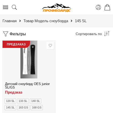
Главная
Товар Модель сноуборда
145 SL
Фильтры
Сортировать по
ПРЕДЗАКАЗ
Детский сноуборд OES junior
SL/GS
Предзказ
120 SL
133 SL
140 SL
145 SL
163 GS
168 GS