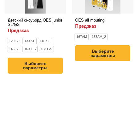
Детский сноуборд OES junior
OES all mouting
SL/GS
Предзказ
Предзказ
167AM
167AM_2
120 SL
133 SL
140 SL
145 SL
163 GS
168 GS
Выберите
параметры
Выберите
параметры