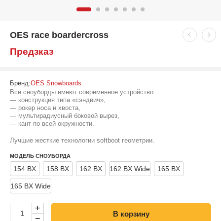
OES race boardercross
Предзказ
Бренд:
OES Snowboards
Все сноуборды имеют современное устройство:
— конструкция типа «сэндвич»,
— рокер носа и хвоста,
— мультирадиусный боковой вырез,
— кант по всей окружности.
Лучшие жесткие технологии softboot геометрии.
МОДЕЛЬ СНОУБОРДА
154 BX
158 BX
162 BX
162 BX Wide
165 BX
165 BX Wide
+
В корзину
−