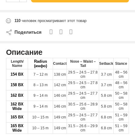
110
человек просматривают этот товар
Поделиться
Описание
Radius
Length/​
Nose – Waist –
Contact
Setback
Stance
Name
(инфо)
Tail
29
.
5
–
24
.
5
–
27
.
8
48
–
56
154
BX
7
–
12
m
138
cm
3
.
7
cm
cm
cm
29
.
5
–
24
.
5
–
27
.
8
48
–
56
158
BX
8
–
13
m
142
cm
3
.
7
cm
cm
cm
29
.
5
–
24
.
5
–
27
.
7
50
–
58
162
BX
9
–
14
m
146
cm
5
.
8
cm
cm
cm
162
BX
30
.
5
–
25
.
6
–
28
.
9
50
–
58
9
–
14
m
146
cm
5
.
8
cm
Wide
cm
cm
29
.
5
–
24
.
5
–
27
.
7
51
–
59
165
BX
10
–
15
m
149
cm
6
.
8
cm
cm
cm
165
BX
31
.
5
–
26
.
6
–
29
.
9
51
–
59
10
–
15
m
149
cm
6
.
8
cm
Wide
cm
cm