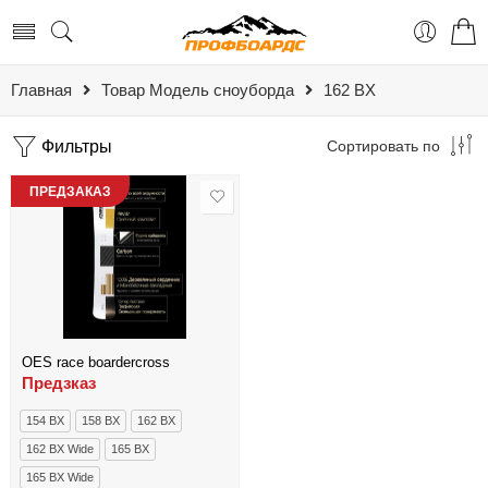
Главная
Товар Модель сноуборда
162 BX
Фильтры
Сортировать по
ПРЕДЗАКАЗ
OES race boardercross
Предзказ
154 BX
158 BX
162 BX
162 BX Wide
165 BX
165 BX Wide