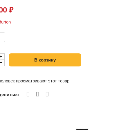
000
₽
Burton
+
В корзину
−
еловек просматривают этот товар
елиться