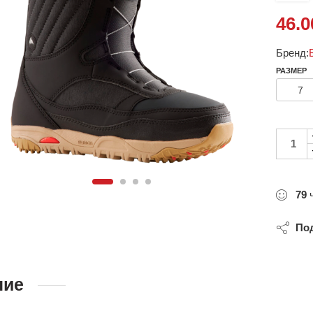
46.
Бренд:
РАЗМЕР
7
79
ч
Под
ние