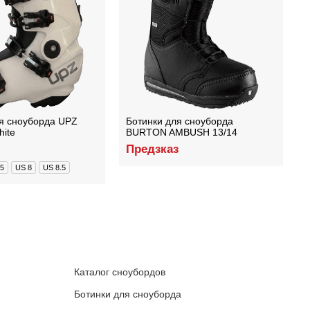
я сноуборда UPZ
Ботинки для сноуборда
Б
ite
BURTON AMBUSH 13/14
B
B
Предзказ
.5
US 8
US 8.5
Каталог сноубордов
Ботинки для сноуборда