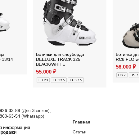
да
Ботинки для сноуборда
Ботинки дл
 13/14
DEELUXE TRACK 325
RC8 FLO wh
BLACK/WHITE
56.000
₽
55.000
₽
US 7
US 7
EU 23
EU 23.5
EU 27.5
 926-33-88
(Для Звонков),
 860-63-54
(Whatsapp)
Главная
ая информация
Статьи
продажи