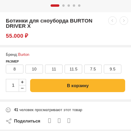
Ботинки для сноуборда BURTON
DRIVER X
55.000
₽
Бренд:
Burton
РАЗМЕР
8
10
11
11.5
7.5
9.5
+
В корзину
−
41
человек просматривают этот товар
Поделиться