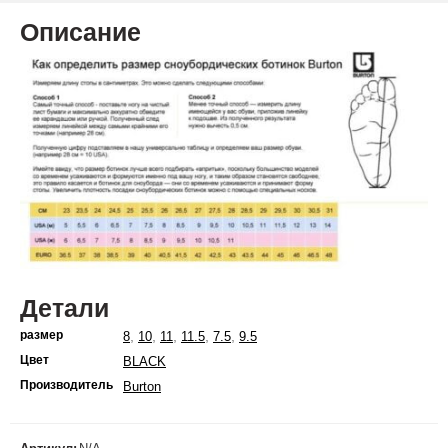
Описание
Детали
размер
,
,
,
,
,
8
10
11
11.5
7.5
9.5
Цвет
BLACK
Производитель
Burton