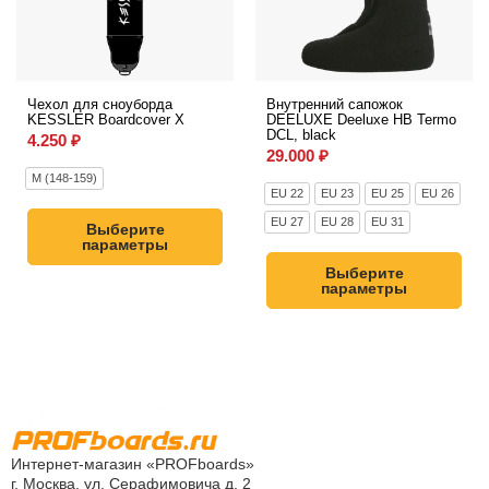
Чехол для сноуборда
Внутренний сапожок
KESSLER Boardcover X
DEELUXE Deeluxe HB Termo
DCL, black
4.250
₽
29.000
₽
M (148-159)
EU 22
EU 23
EU 25
EU 26
EU 27
EU 28
EU 31
Выберите
параметры
Выберите
параметры
Интернет-магазин «PROFboards»
г. Москва, ул. Серафимовича д. 2