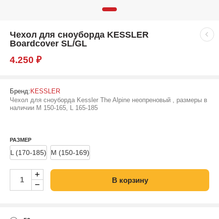
Чехол для сноуборда KESSLER
Boardcover SL/GL
4.250
₽
Бренд:
KESSLER
Чехол для сноуборда Kessler The Alpine неопреновый , размеры в
наличии M 150-165, L 165-185
РАЗМЕР
L (170-185)
M (150-169)
+
В корзину
−