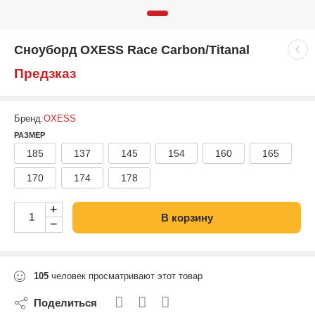
Сноуборд OXESS Race Carbon/Titanal
Предзказ
Бренд:
OXESS
РАЗМЕР
185
137
145
154
160
165
170
174
178
+
В корзину
−
105
человек просматривают этот товар
Поделиться