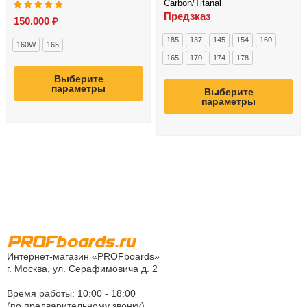
Carbon/Titanal
Предзказ
Оценка
5.00
150.000
₽
из 5
185
137
145
154
160
160W
165
165
170
174
178
Выберите
параметры
Выберите
параметры
Интернет-магазин «PROFboards»
г. Москва, ул. Серафимовича д. 2
Время работы: 10:00 - 18:00
(по предварительному звонку)