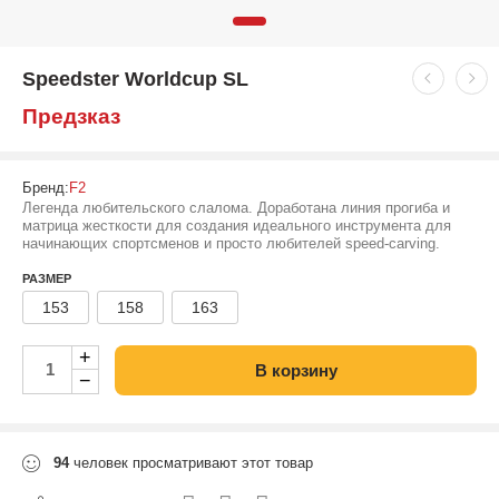
Speedster Worldcup SL
Предзказ
Бренд:
F2
Легенда любительского слалома. Доработана линия прогиба и
матрица жесткости для создания идеального инструмента для
начинающих спортсменов и просто любителей speed-carving.
РАЗМЕР
153
158
163
+
В корзину
−
94
человек просматривают этот товар