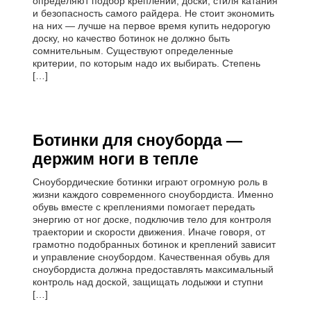
определяют подбор креплений, доски, стиля катания
и безопасность самого райдера. Не стоит экономить
на них — лучше на первое время купить недорогую
доску, но качество ботинок не должно быть
сомнительным. Существуют определенные
критерии, по которым надо их выбирать. Степень
[…]
Ботинки для сноуборда —
держим ноги в тепле
Сноубордические ботинки играют огромную роль в
жизни каждого современного сноубордиста. Именно
обувь вместе с креплениями помогает передать
энергию от ног доске, подключив тело для контроля
траектории и скорости движения. Иначе говоря, от
грамотно подобранных ботинок и креплений зависит
и управление сноубордом. Качественная обувь для
сноубордиста должна предоставлять максимальный
контроль над доской, защищать лодыжки и ступни
[…]