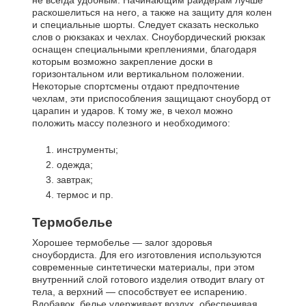
раскошелиться на него, а также на защиту для колен
и специальные шорты. Следует сказать несколько
слов о рюкзаках и чехлах. Сноубордический рюкзак
оснащен специальными креплениями, благодаря
которым возможно закрепление доски в
горизонтальном или вертикальном положении.
Некоторые спортсмены отдают предпочтение
чехлам, эти приспособления защищают сноуборд от
царапин и ударов. К тому же, в чехол можно
положить массу полезного и необходимого:
инструменты;
одежда;
завтрак;
термос и пр.
Термобелье
Хорошее термобелье — залог здоровья
сноубордиста. Для его изготовления используются
современные синтетически материалы, при этом
внутренний слой готового изделия отводит влагу от
тела, а верхний — способствует ее испарению.
Вдобавок, белье удерживает воздух, обеспечивая