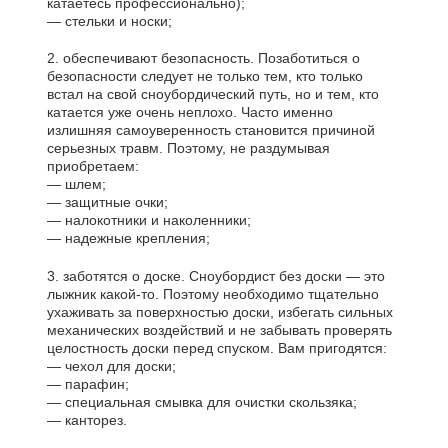
катаетесь профессионально);
— стельки и носки;
2. обеспечивают безопасность. Позаботиться о
безопасности следует не только тем, кто только
встал на свой сноубордический путь, но и тем, кто
катается уже очень неплохо. Часто именно
излишняя самоуверенность становится причиной
серьезных травм. Поэтому, не раздумывая
приобретаем:
— шлем;
— защитные очки;
— налокотники и наколенники;
— надежные крепления;
3. заботятся о доске. Сноубордист без доски — это
лыжник какой-то. Поэтому необходимо тщательно
ухаживать за поверхностью доски, избегать сильных
механических воздействий и не забывать проверять
целостность доски перед спуском. Вам пригодятся:
— чехол для доски;
— парафин;
— специальная смывка для очистки скользяка;
— канторез.